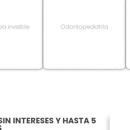
a invisible
Odontopediatría
SIN INTERESES Y HASTA 5
S