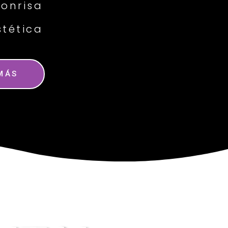
sonrisa
stética
MÁS