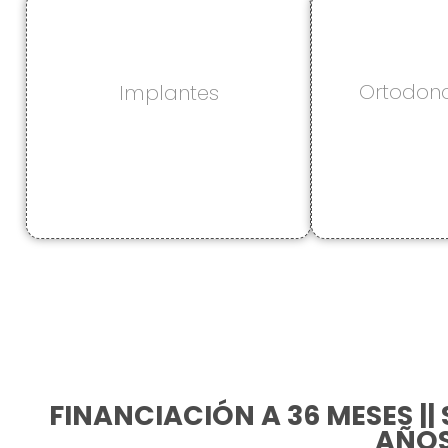
Ortodonci
Implantes
FINANCIACIÓN A 36 MESES || 
AÑO