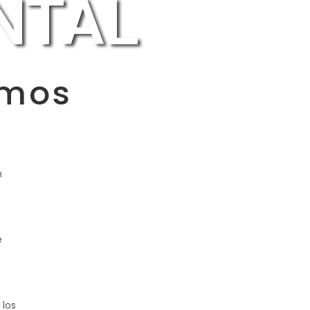
NTAL
mos
n
e
 los