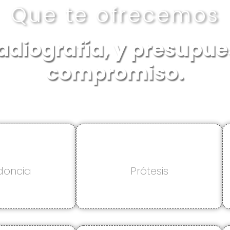
Que te ofrecemos
adiografía, y presupues
compromiso.
doncia
Prótesis